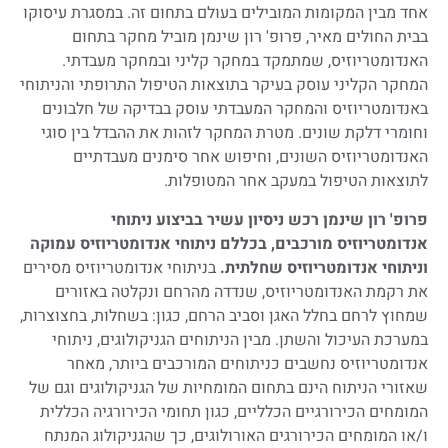
אחד מבין המקומות המובילים בעולם בתחום זה. במסגרת עיסוקו
בבית החולים מאיר, פרופ' רון שינמן מוביל מחקר בתחום
האנדומטריוזיס, שמתמקד במחקר קליני ובמחקר מעבדתי.
המחקר הקליני עוסק בעיקר בתוצאות הטיפול התרופתי והניתוחי
באנדומטריוזיס והמחקר המעבדתי עוסק בבדיקה של חלבונים
וחומרי דלקת שונים. מטרת המחקר לזהות את ההבדל בין סוגי
האנדומטריוזיס השונים, וחיפוש אחר סימנים מעבדתיים
לתוצאות הטיפול במעקב אחר המטופלות.
פרופ' רון שינמן רכש ניסיון עשיר בביצוע ניתוחי
אנדומטריוזיס מורכבים, בכללם ניתוחי אנדומטריוזיס עמוקה
וניתוחי
אנדומטריוזיס שחלתית.
בניתוחי אנדומטריוזיס מסירים
את רקמת האנדומטריוזיס, שנדדה מהרחם ונקלטה באזורים
שמחוץ לרחם בחלל האגן וסביב הרחם, כגון: בשחלות, בחצוצרות,
במערכת העיכול והשתן. מבין הניתוחים הגניקולוגים, ניתוחי
אנדומטריוזיס נחשבים כניתוחים המורכבים ביותר, מאחר
שאזורי הניתוח הינם בתחום המומחיות של הגניקולוגים וגם של
המומחים הכירורגיים הכלליים, כגון תחומי הכירורגיה הכללית
ו/או המומחים הכירורגים האורולוגים, כך שהגניקולוג המנתח