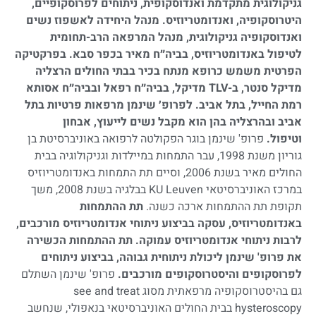
גניקולוגית מתקדמת ואנדוסקופית, ניתוחים לפרוסקופיים,
היטרוסקופיה, ואנדומטריוזיס. מנהל היחידה לאשפוז נשים
ואנדוסקופיה גניקולוגית, מנהל המרפאה הרב-תחומית
לטיפול באנדומטריוזיס, בביה״ח מאיר בכפר סבא. בפרקטיקה
הפרטית משמש כרופא מנתח בכיר בבתי החולים הרצליה
מדיקל סנטר, ב-TLV מדיקל, בביה״ח רפאל ובביה״ח אסותא
רמת החייל, בתל אביב. לפרופ׳ שינמן מרפאות פרטיות בתל
אביב ובהרצליה בהן הוא מקבל נשים לייעוץ, אבחון
וטיפול.
פרופ' שינמן בוגר הפקולטה לרפואה באוניברסיטת בן
גוריון משנת 1998, עבר התמחות במיילדות וגניקולוגיה בבית
החולים מאיר בשנת 2006, וסיים תת התמחות באנדומטריוזיס
במרכז האוניברסיטאי KU Leuven בבלגיה בשנת 2008, משך
תקופת תת ההתמחות ארכה כשנה.
תת ההתמחות
באנדומטריוזיס, עסקה בביצוע ניתוחי אנדומטריוזיס מורכבים,
לרבות ניתוחי אנדומטריוזיס עמוקה.
תת ההתמחות הכשירה
את פרופ' שינמן ליכולת ניתוחית גבוהה, בביצוע ניתוחים
לפרוסקופים והיסטרוסקופים מורכבים.
פרופ' שינמן השתלם
גם בהיסטרוסקופיה מרפאתית מסוג see and treat
hysteroscopy בבית החולים האוניברסיטאי בנאפולי, שנחשב