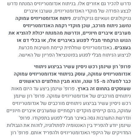
נדרש להכיר גם אזורים אלו. בניתוח אנדומטריוזיס המנתח נדרש
לבצע הפרדה של מוקדי האנדומטריוזיס, שערבו איברים
גניקולוגים ושאינם גניקולוגים.
ניתוח אנדומטריוזיס עמוקה
נחשב ניתוח מורכב, שכן מוקדי רקמת האנדומטריוזיס
מערבים איברים חיוניים, ונדרשת מהמנתח יכולת להוציא את
הגוש הרקמתי מבלי לפגוע
באיברים אלו, או בכלי דם או
בעצבים.
באנדומטריוזיס שחלתית קיימת חשיבות מכרעת
לביצוע הניתוח מבלי לפגוע בפוטנציאל הפריון של האישה.
פרופ' רון שינמן רכש ניסיון עשיר בביצוע ניתוחי
אנדומטריוזיס עמוקה, עוסק בניתוחי אנדומטריוזיס עמוקה
כבר למעלה מ- 15 שנה, והוא מבין החלוצים הראשונים
שעוסקים בתחום זה בארץ.
פרופ' שינמן ביצע עד היום מאות
ניתוחים מורכבים של אנדומטריוזיס עמוקה. פרופ' רון שינמן
רכש ניסיון עשיר בביצוע ניתוחים מורכבים של אנדומטריוזיס
עמוקה, בהם קיימים מוקדים רקמתיים שמערבים איברים חיוניים
ונדרשת התערבות גסה באיבר מבלי לפגוע בתפקודו. פרופ'
שינמן יודע להפריד בין האנטומיה לפתולוגיה, לזהות את הגבולות
המדויקים של היקפי האנדומטריוזיס ולהפריד אותם. פרופ' רון